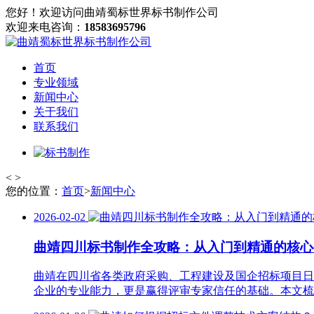
您好！欢迎访问曲靖蜀标世界标书制作公司
欢迎来电咨询：
18583695796
首页
专业领域
新闻中心
关于我们
联系我们
<
>
您的位置：
首页
>
新闻中心
2026-02-02
曲靖四川标书制作全攻略：从入门到精通的核心
曲靖在四川省各类政府采购、工程建设及国企招标项目日
企业的专业能力，更是赢得评审专家信任的基础。本文梳