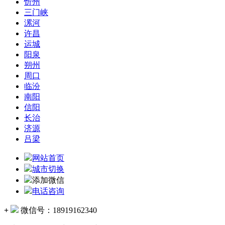
忻州
三门峡
漯河
许昌
运城
阳泉
朔州
周口
临汾
南阳
信阳
长治
济源
吕梁
网站首页
城市切换
添加微信
电话咨询
+
微信号：
18919162340