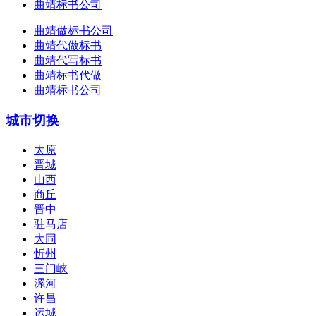
曲靖标书公司
曲靖做标书公司
曲靖代做标书
曲靖代写标书
曲靖标书代做
曲靖标书公司
城市切换
太原
晋城
山西
商丘
晋中
驻马店
大同
忻州
三门峡
漯河
许昌
运城