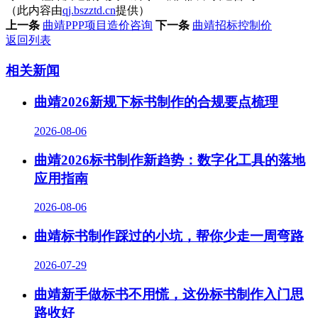
（此内容由
qj.bszztd.cn
提供）
上一条
曲靖PPP项目造价咨询
下一条
曲靖招标控制价
返回列表
相关新闻
曲靖2026新规下标书制作的合规要点梳理
2026-08-06
曲靖2026标书制作新趋势：数字化工具的落地
应用指南
2026-08-06
曲靖标书制作踩过的小坑，帮你少走一周弯路
2026-07-29
曲靖新手做标书不用慌，这份标书制作入门思
路收好