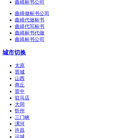
曲靖标书公司
曲靖做标书公司
曲靖代做标书
曲靖代写标书
曲靖标书代做
曲靖标书公司
城市切换
太原
晋城
山西
商丘
晋中
驻马店
大同
忻州
三门峡
漯河
许昌
运城