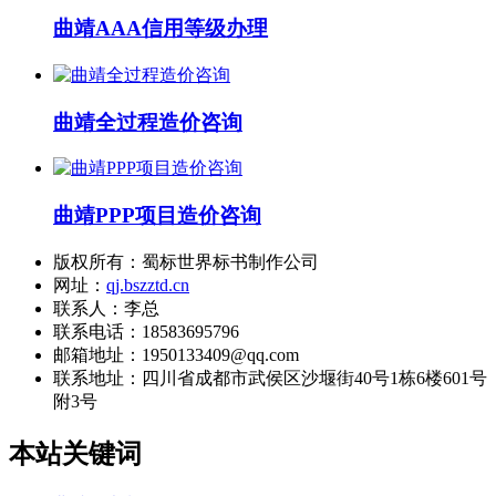
曲靖AAA信用等级办理
曲靖全过程造价咨询
曲靖PPP项目造价咨询
版权所有：蜀标世界标书制作公司
网址：
qj.bszztd.cn
联系人：李总
联系电话：18583695796
邮箱地址：1950133409@qq.com
联系地址：
四川省成都市武侯区沙堰街40号1栋6楼601号
附3号
本站关键词