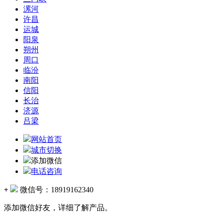
漯河
许昌
运城
阳泉
朔州
周口
临汾
南阳
信阳
长治
济源
吕梁
网站首页
城市切换
添加微信
电话咨询
+
微信号：
18919162340
添加微信好友，详细了解产品。