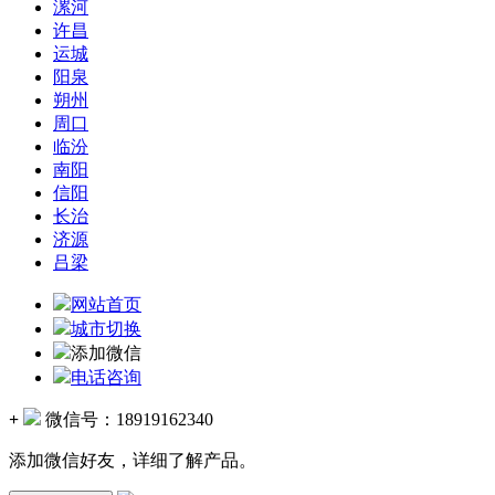
漯河
许昌
运城
阳泉
朔州
周口
临汾
南阳
信阳
长治
济源
吕梁
网站首页
城市切换
添加微信
电话咨询
+
微信号：
18919162340
添加微信好友，详细了解产品。